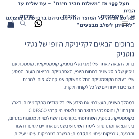
מעל 199 ₪ *משלוח מהיר חינם* - עם שליח עד
הבית
איכות
מקצועיות
שירות
🎁20% הנחה על המוצר הזול מביניהם ברכישת 2 מוצרים
*לא ניתן לשלב מבצעים*
ברוכים הבאים לקליניקת היופי של נטלי
גוטניק
ברוכה הבאה לאתר שלי! אני נטלי גוטניק, קוסמטיקאית מוסמכת עם
ניסיון של כ-20 שנים בתחום היופי, האסתטיקה ובריאות העור. המסע
שלי בעולם הקוסמטיקה החל מתשוקה עמוקה לטיפוח ולהבנת
הצרכים הייחודיים של כל לקוחה ולקוח.
במהלך השנים, העשרתי את הידע שלי בלימודים מתקדמים הן בארץ
והן בחו”ל, והוסמכתי בתואר הבינלאומי היוקרתי CIDESCO
בקוסמטיקה. בנוסף, השתתפתי בקורסים והשתלמויות מגוונות בתחום,
ביניהם: ארומתרפיה: לימוד השימוש בשמנים אתריים לטיפוח העור
והרגעה, טכניקות עיסוי מתקדמות: הכשרה בטכניקות עיסוי יעילות