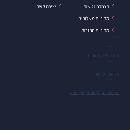
הצהרת נגישות
יצירת קשר
מדיניות משלוחים
מדיניות החזרות
יצירת קשר
כתובת
הרצל 173, רחובות
טלפון
054-2226023
אימייל
nataly.gutnik@gmail.com