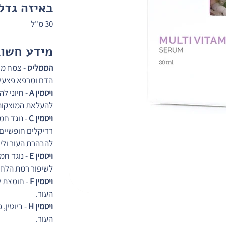
באיזה גדל
30 מ"ל
מידע חשוב
הממליס
 - צמח מר
הדם ומרפא פצעים 
ויטמין A
 - חיוני 
להעלאת המוצקות 
ויטמין C
 - נוגד ח
רדיקלים חופשיים. 
להבהרת העור וליצ
ויטמין E
 - נוגד ח
לשיפור רמת הלחו
ויטמין F
 - חומצת 
העור.
ויטמין H
 - ביוטין
העור.