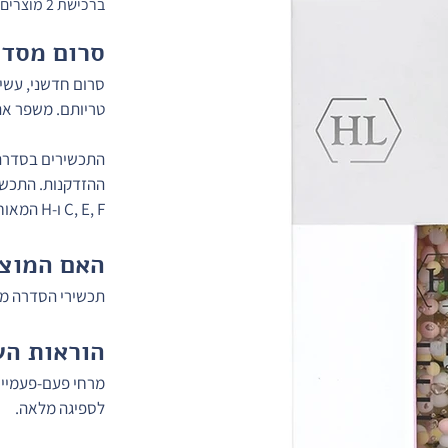
ברכישת 2 מוצרים-20% הנחה על המוצר הזול מבינהם 🎁
סרום מסדר
סרום חדשני, עשיר
טריותם. משפר את
התכשירים בסדרת מ
C, E, F ו-H המאוחסנים במיליקפסולות להגברת הפעילות.
האם המוצר
תכשירי הסדרה מיו
הוראות הש
מרחי פעם-פעמיים 
לספיגה מלאה.