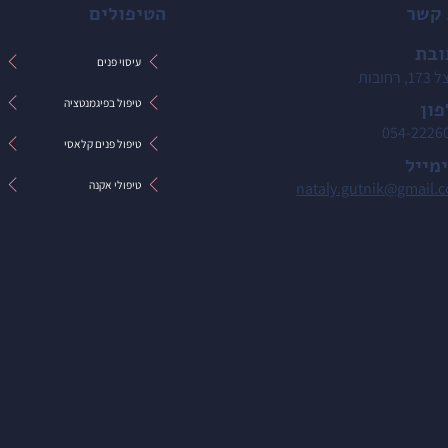
 קשר
הטיפולים
ובת
עיסוי פנים
ט
 רחובות
טיפול בפיגמנטציה
ט
ון
054-2226
טיפול פנים קלאסי
ט
מייל
טיפולי אקנה
ט
nataly.gutnik@gmail.