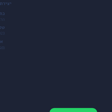
יצירת
כת
הרצל 173,
טלפ
023
אי
com