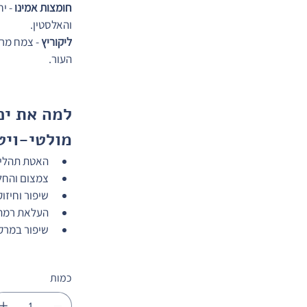
חומצות אמינו
 - 
והאלסטין.
ליקוריץ
 - צמח מר
העור.
למה את יכ
מולטי-ויט
האטת תהליך
צמצום והחל
שיפור וחיזו
העלאת רמת 
שיפור במרק
כמות