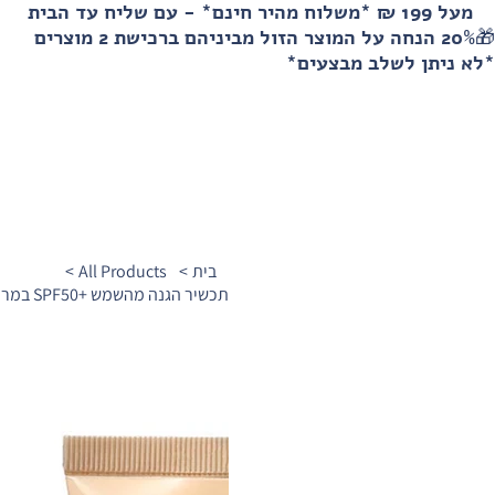
מעל 199 ₪ *משלוח מהיר חינם* - עם שליח עד הבית
🎁20% הנחה על המוצר הזול מביניהם ברכישת 2 מוצרים
*לא ניתן לשלב מבצעים*
בית
>
All Products
>
תכשיר הגנה מהשמש +SPF50 במרקם קליל 125ML מסדרת סנברלה HL