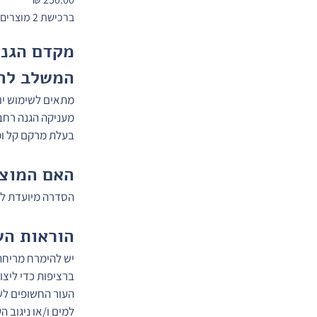
ברכישת 2 מוצרים-20% הנחה על המוצר הזול מבינהם 🎁
המשלב לחו
בעלת מרקם קל ומו
האם המוצר
הסדרה מיועדת למג
הוראות הש
יש להימרח מריחה
ברציפות כדי ליצ
העור החשופים לש
למים ו/או ניגוב 