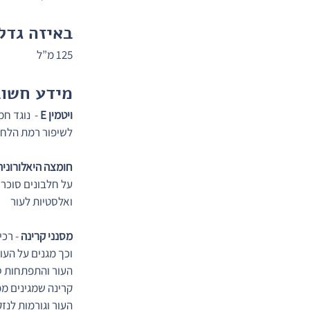
באיזה גדל
125 מ”ל
מידע חשוב
ויטמין E
 -  נוגד 
לשיפור רמת הלחו
חומצה היאלורונית
על חלבונים סוכרי
ואלסטיות לעור
מסנני קרינה
 - רכ
וכך מגנים על העו
העור והתפתחות סר