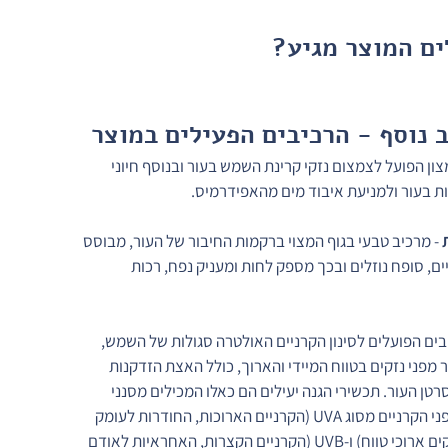
ים המוצר מגיע?
 נוסף - הרכיבים הפעילים במוצר
חמצון הפועל לצמצום נזקי קרינת השמש בעור ובנוסף חיוני 
ת בעור ולמניעת איבוד מים מהאפידרמיס.
 - מרכיב טבעי בגוף המצוי ברקמות החיבור של העור, מבוסס 
ים, סופח נוזלים ובכך מספק לחות ומעניק נפח, רכות 
יבים הפועלים לסינון הקרניים האולטרה סגולות של השמש, 
ר מפני נזקים בטווח המיידי והארוך, כולל האצת הזדקנות 
טן העור. תכשירי הגנה יעילים הם כאלו המכילים מסנני 
קרינה שמגינים מפני הקרניים מסוג UVA (הקרניים הארוכות, החודרות לעומק 
העור וגורמות לנזקים ארוכי טווח) ו-UVB (הקרניים הקצרות, האחראיות לאודם 