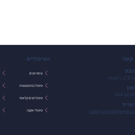
 קשר
הטיפולים
ובת
עיסוי פנים
ט
 רחובות
טיפול בפיגמנטציה
ט
ון
054-2226
טיפול פנים קלאסי
ט
מייל
טיפולי אקנה
ט
nataly.gutnik@gmail.