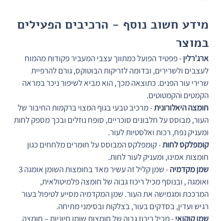
מידע חשוב נוסף - הרכיבים הפעילים 
במוצר
ארג'רלין
 - פפטיד הפועל כמתווך עצבי המעביר פקודות מהמוח 
לעצבים ולשרירים, ובדומה לזריקות הבוטוקס, גורם להרפיית 
שרירי עור הפנים. כתוצאה מכך, הוא מביא לשיפור ניכר במראה 
הקמטים והקמטוטים.
חומצה היאלורונית
 - מרכיב טבעי בגוף המצוי ברקמות החיבור של 
העור, מבוסס על חלבונים סוכריים, סופח נוזלים ובכך מספק לחות 
ומעניק נפח, רכות ואלסטיות לעור.
קומפלקס לחות
 - קומפלקס המבוסס על חומרים מלחחים כגון 
חומצות אמינו, ומעניק לעור לחות.
שמן מקדמיה
 - שמן קליל זה עשיר מאד בחומצות השומן אומגה 3 
ואומגה , ובנוסף מכיל ריכוז גבוה של חומצה פלמיטולאית, 
המרככת ומגמישה את העור. שמן המקדמיה מסייע לטיפול בעור 
רגיש ועדין, בסדקים בעור, בצלקות ובסימני מתיחה.
שמן קוקואי
 - מכיל ריכוז גבוה של חומצות שומן חיוניות – חומצה 