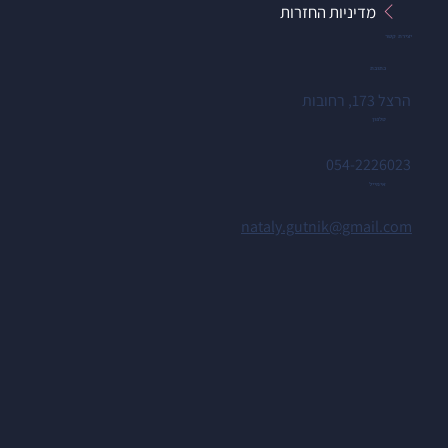
מדיניות החזרות
יצירת קשר
כתובת
הרצל 173, רחובות
טלפון
054-2226023
אימייל
nataly.gutnik@gmail.com