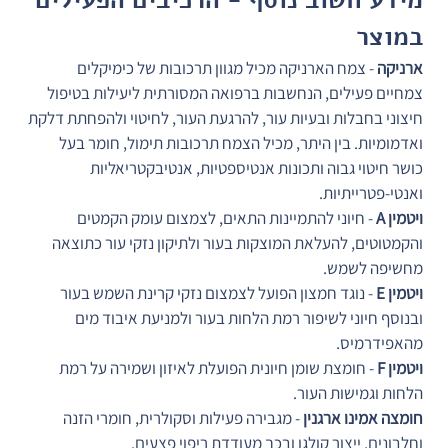
במוצר
ארניקה
 - צמח הארניקה מכיל מגוון תרכובות של כימיקלים 
צמחיים פעילים, הנחשבות ברפואה המסורתית ליעילות בטיפול 
חיצוני בחבלות ובעיות עור, להרגעת העור, לחיטוי ולהפחתת דלקת 
ואדמומיות. בין היתר, מכיל הצמח תרכובות תימול, חומר בעל 
כושר חיטוי גבוה ותכונות אנטיספטיות, אנטיבקטריאליות 
ואנטי-פטרייתיות.
ויטמין A
 - חיוני להתמיינות התאים, לצמצום עומק הקמטים 
והקמטוטים, להעלאת המוצקות בעור ולתיקון נזקי עור כתוצאה 
מחשיפה לשמש.
ויטמין E
 - נוגד חמצון הפועל לצמצום נזקי קרינת השמש בעור 
ובנוסף חיוני לשיפור רמת הלחות בעור ולמניעת איבוד מים 
מהאפידרמיס.
ויטמין F
 - חומצת שומן חיונית הפועלת לאיזון ושמירה על רמת 
הלחות וגמישות העור.
חומצה אמינו ארגנין
 - מגבירה פעילות וסקולרית, חומרי הזנה 
וחלבונים, ייצור קולגן ובכך מעודדת ריפוי פצעים.