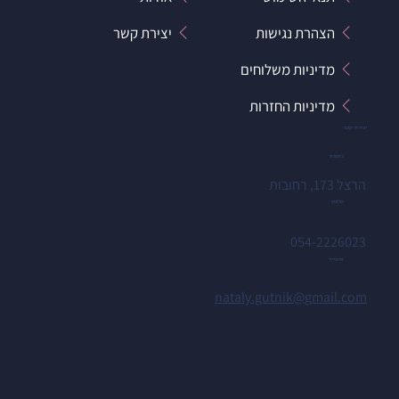
הצהרת נגישות
יצירת קשר
מדיניות משלוחים
מדיניות החזרות
יצירת קשר
כתובת
הרצל 173, רחובות
טלפון
054-2226023
אימייל
nataly.gutnik@gmail.com