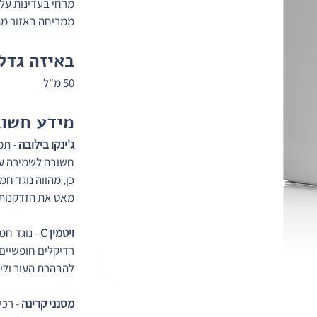
מרחי בעדינות על 
ממריחה באזור מת
באיזה גדל
50 מ"ל
מידע חשוב
ג'ינקו בילובה
 - ת
חשובה לשמירה על 
כן, מהווה נוגד חמ
מאט את הזדקנות 
ויטמין C
 - נוגד ח
רדיקלים חופשיים. 
להבהרת העור וליצ
מסנני קרינה 
- רכ