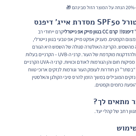
CC בגוון מייק אפ נייטרלי
קרם ייחודי רב 
צום הקמטים. מעניק אפקט מייק אפ טבעי בגוון נייטרלי, 
ה מהשמש. הקרינה האולטרה סגולה של השמש היא הגורם 
העיקרי לנזקי עור ולהזדקנות מוקדמת של העור. קרני ה-UVB – הקרניים בעלות 
אורך הגל הבינוני, מפיקות חום והן הגורמות לאודם וכוויות. קרני ה-UVA הקרניים 
“בסתר” הן חודרות לעומק העור וגורמות לנזקים ארוכי טווח 
קים המובילים במשך הזמן להרס סיבי הקולגן והאלסטין 
הופעת כתמים וקמטים.
 מתאים לך?
וון רחב של קהלי יעד.
ימוש