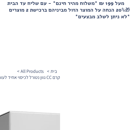
מעל 199 ₪ *משלוח מהיר חינם* - עם שליח עד הבית
🎁20% הנחה על המוצר הזול מביניהם ברכישת 2 מוצרים
*לא ניתן לשלב מבצעים*
בית
>
All Products
>
קרם CC גוון נטורל לכיסוי אחיד לעור הפנים, לחות והגנה SPF50 מסדרת אייג' דיפנס HL