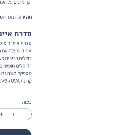
וכך מגנים על העור
תה ירוק 
- נוגד חמ
סדרת אייג'
סדרת אייג' דיפנס
אחיד, מעלה את ר
כוללים רכיבים פע
רדיקלים חופשיים 
קרינת UVA ו-UVB.
כמות