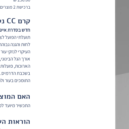
ברכישת 2 מוצרים-20% הנחה על המוצר הזול מבינהם 🎁
קרם CC נטורל SPF50 מסדרת אייג' דיפנס
חדש בסדרת אייג' דיפנס!!  קרם 
תועלתי הפועל לצמ
לחות והגנה גבוה
הארוכות, פועלות 
בשכבת הדרמיס. נז
התומכים בעור ול
האם המוצר
התכשיר מיועד למג
הוראות הש