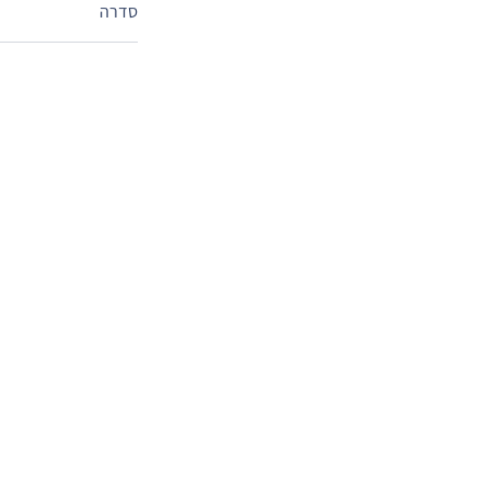
סדרה
בי פירסט לגבר